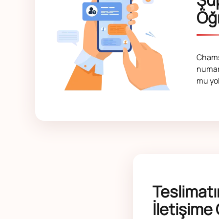
Öğ
Chamsp
numara
mu yok
Teslimatı
İletişime