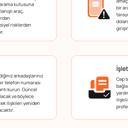
amaçl
 arama kutusuna
bir a
lanışlı araç,
taray
ardan
doland
iyel risklerden
giriş
r.
İşle
ğiniz arkadaşlarınız
Cep t
 bir telefon numarası
bağla
antı kurun. Güncel
yardı
nulacak ve böylece
ilişki
k ilişkileri yeniden
profe
caktır.