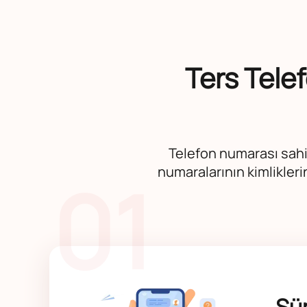
Ters Tele
Telefon numarası sahip
numaralarının kimliklerin
01
Şüp