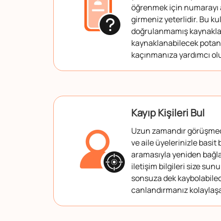
öğrenmek için numarayı
girmeniz yeterlidir. Bu kul
doğrulanmamış kaynakl
kaynaklanabilecek potans
kaçınmanıza yardımcı olu
Kayıp Kişileri Bul
Uzun zamandır görüşmedi
ve aile üyelerinizle basit
aramasıyla yeniden bağl
iletişim bilgileri size su
sonsuza dek kaybolabilece
canlandırmanız kolaylaşa