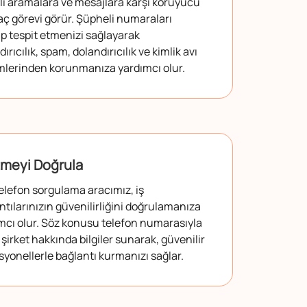
ı aramalara ve mesajlara karşı koruyucu
raç görevi görür. Şüpheli numaraları
ıp tespit etmenizi sağlayarak
ırıcılık, spam, dolandırıcılık ve kimlik avı
imlerinden korunmanıza yardımcı olur.
tmeyi Doğrula
elefon sorgulama aracımız, iş
ntılarınızın güvenilirliğini doğrulamanıza
mcı olur. Söz konusu telefon numarasıyla
li şirket hakkında bilgiler sunarak, güvenilir
syonellerle bağlantı kurmanızı sağlar.