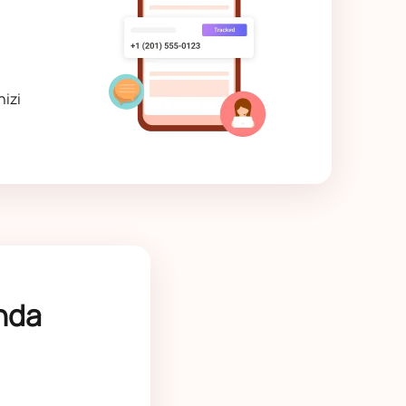
nizi
nda