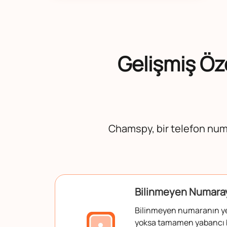
Gelişmiş Öze
Chamspy, bir telefon numar
Bilinmeyen Numaray
Bilinmeyen numaranın yen
yoksa tamamen yabancı b