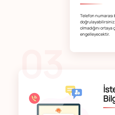
Telefon numarası b
doğrulayabilirsiniz
olmadığını ortaya ç
engelleyecektir.
03
İs
Bil