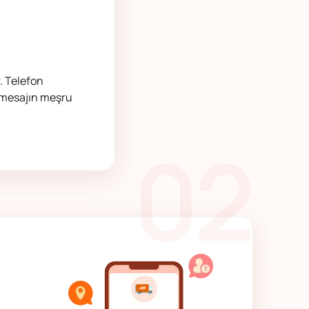
r. Telefon
r mesajın meşru
02