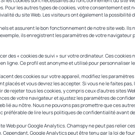
e. Si les cookies sont nécessaires au fonctionnement du site W
s. Pour les autres types de cookies, votre consentement es
vialité du site Web. Les visiteurs ont également la possibilité 
els et assurent le bon fonctionnement de notre site web. Ils n
emple, ils enregistrent les paramètres de votre navigateur p
 des « cookies de suivi » sur votre ordinateur. Ces cookies n
en ligne. Ce profil est anonyme et utilisé pour personnaliser l
lacent des cookies sur votre appareil, modifiez les paramètres
 placés et vous devrez les accepter. Si vous ne le faites pas, 
de rejeter tous les cookies, y compris ceux d'autres sites Web
ces de votre navigateur et ajustez les paramètres de confiden
eb lié au nôtre. Nous ne pouvons pas promettre que ces autre
préférable de lire leurs politiques de confidentialité avant de l
 site Web pour Google Analytics. Chamspy ne peut pas relier c
. Cependant, Google Analytics peut être tenu par la loi de four