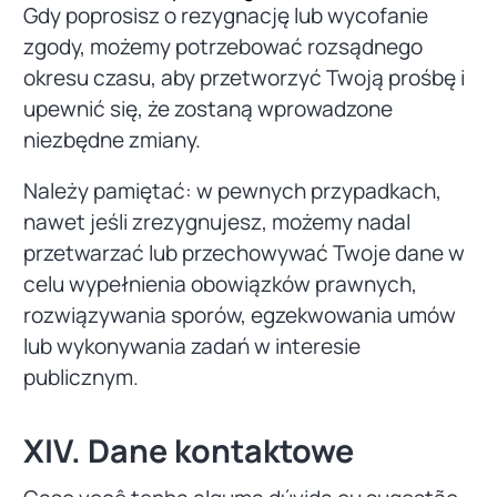
Gdy poprosisz o rezygnację lub wycofanie
zgody, możemy potrzebować rozsądnego
okresu czasu, aby przetworzyć Twoją prośbę i
upewnić się, że zostaną wprowadzone
niezbędne zmiany.
Należy pamiętać: w pewnych przypadkach,
nawet jeśli zrezygnujesz, możemy nadal
przetwarzać lub przechowywać Twoje dane w
celu wypełnienia obowiązków prawnych,
rozwiązywania sporów, egzekwowania umów
lub wykonywania zadań w interesie
publicznym.
XIV. Dane kontaktowe