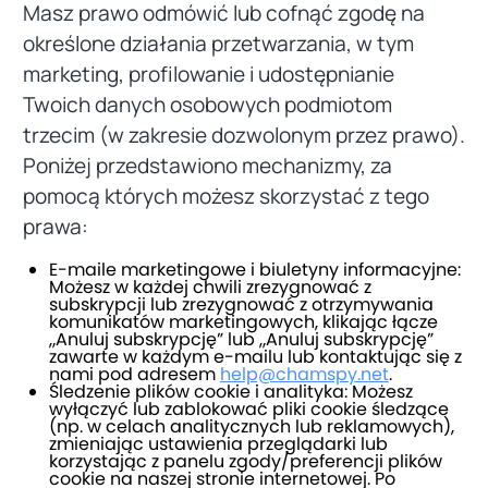
Masz prawo odmówić lub cofnąć zgodę na
określone działania przetwarzania, w tym
marketing, profilowanie i udostępnianie
Twoich danych osobowych podmiotom
trzecim (w zakresie dozwolonym przez prawo).
Poniżej przedstawiono mechanizmy, za
pomocą których możesz skorzystać z tego
prawa:
E-maile marketingowe i biuletyny informacyjne:
Możesz w każdej chwili zrezygnować z
subskrypcji lub zrezygnować z otrzymywania
komunikatów marketingowych, klikając łącze
„Anuluj subskrypcję” lub „Anuluj subskrypcję”
zawarte w każdym e-mailu lub kontaktując się z
nami pod adresem
help@chamspy.net
.
Śledzenie plików cookie i analityka: Możesz
wyłączyć lub zablokować pliki cookie śledzące
(np. w celach analitycznych lub reklamowych),
zmieniając ustawienia przeglądarki lub
korzystając z panelu zgody/preferencji plików
cookie na naszej stronie internetowej. Po