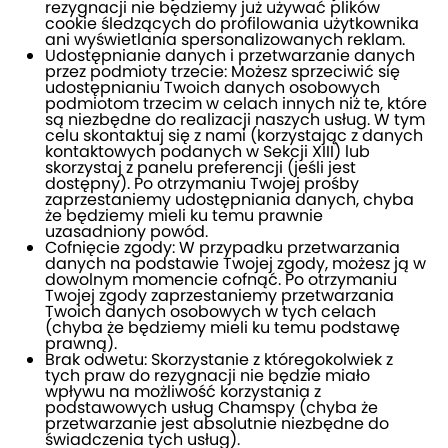
rezygnacji nie będziemy już używać plików
cookie śledzących do profilowania użytkownika
ani wyświetlania spersonalizowanych reklam.
Udostępnianie danych i przetwarzanie danych
przez podmioty trzecie: Możesz sprzeciwić się
udostępnianiu Twoich danych osobowych
podmiotom trzecim w celach innych niż te, które
są niezbędne do realizacji naszych usług. W tym
celu skontaktuj się z nami (korzystając z danych
kontaktowych podanych w Sekcji XIII) lub
skorzystaj z panelu preferencji (jeśli jest
dostępny). Po otrzymaniu Twojej prośby
zaprzestaniemy udostępniania danych, chyba
że będziemy mieli ku temu prawnie
uzasadniony powód.
Cofnięcie zgody: W przypadku przetwarzania
danych na podstawie Twojej zgody, możesz ją w
dowolnym momencie cofnąć. Po otrzymaniu
Twojej zgody zaprzestaniemy przetwarzania
Twoich danych osobowych w tych celach
(chyba że będziemy mieli ku temu podstawę
prawną).
Brak odwetu: Skorzystanie z któregokolwiek z
tych praw do rezygnacji nie będzie miało
wpływu na możliwość korzystania z
podstawowych usług Chamspy (chyba że
przetwarzanie jest absolutnie niezbędne do
świadczenia tych usług).