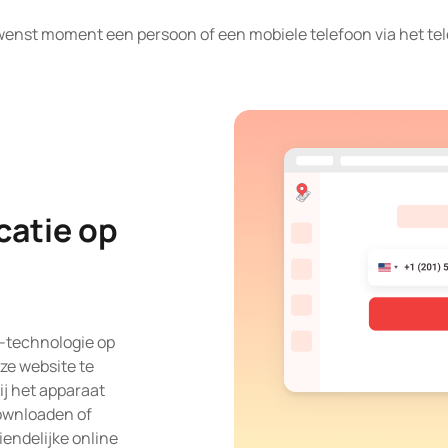
ewenst moment een persoon of een mobiele telefoon via het t
catie op
S-technologie op
ze website te
j het apparaat
downloaden of
endelijke online