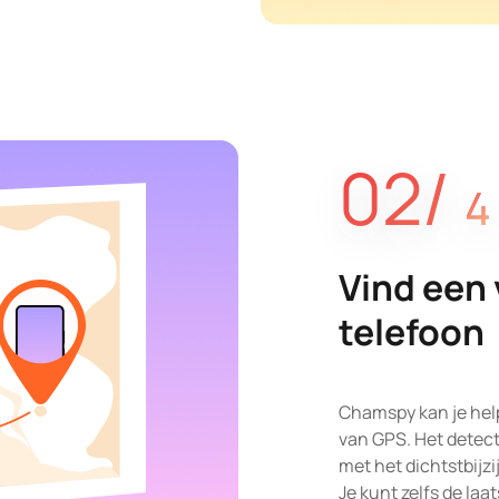
02/
4
Vind een 
telefoon
Chamspy kan je help
van GPS. Het detect
met het dichtstbijzi
Je kunt zelfs de laa