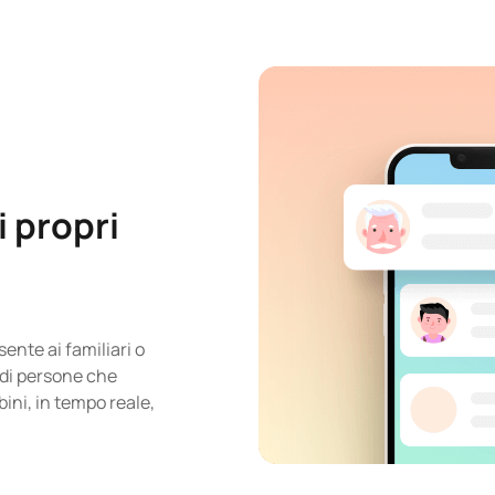
i propri
ente ai familiari o
a di persone che
ini, in tempo reale,