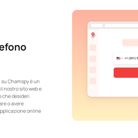
lefono
PS su Chamspy è un
il nostro sito web e
o che desideri
are o avere
pplicazione online