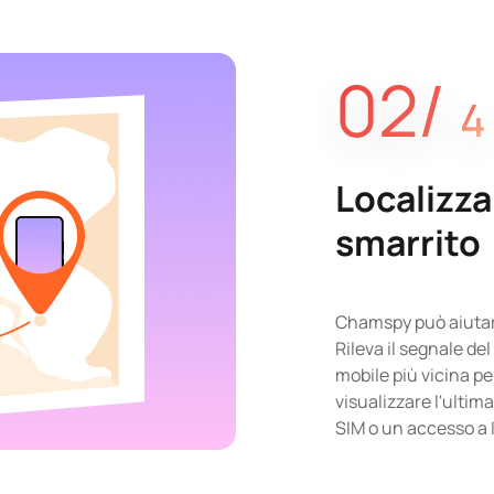
02/
4
Localizza
smarrito
Chamspy può aiutarti
Rileva il segnale de
mobile più vicina p
visualizzare l'ultim
SIM o un accesso a 